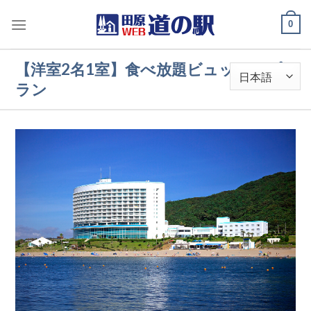
Skip
0
to
content
【洋室2名1室】食べ放題ビュッフェプ
ラン