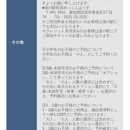
すようお願い申し上げます。
■道の駅田原めっくんはうす
〒441-3416 愛知県田原市東赤石5丁目
74 TEL：0531-23-2525
※ご宿泊料金を現金払いのお客様は道の駅に
てお支払いとなります。
※クレジット決済済みのお客様は道の駅にて
ご宿泊チケットのお渡しのみとなります。
その他
①小学生のお子様のご予約について
小学生のお子様は「小人」としてご予約くだ
さい。
②3歳~未就学児のお子様のご予約について
3歳~未就学児のお子様のご予約は「オプショ
ン」にて承っております。
「大人」「小人」人数の選択には含めずに、
その次に表示されるオプション選択にて『 3
歳~未就学児（食事・寝具つき）』を選択の
上、予約確定にお進みください。
③1・2歳のお子様のご予約について
1・2歳のお子様のご利用は、施設使用料とし
て一律1,100円でご予約いただけます。
「大人」「小人」人数の選択には含めずに、
その次に表示されるオプション選択にて『
1・2歳のお子様』を選択の上、予約確定にお