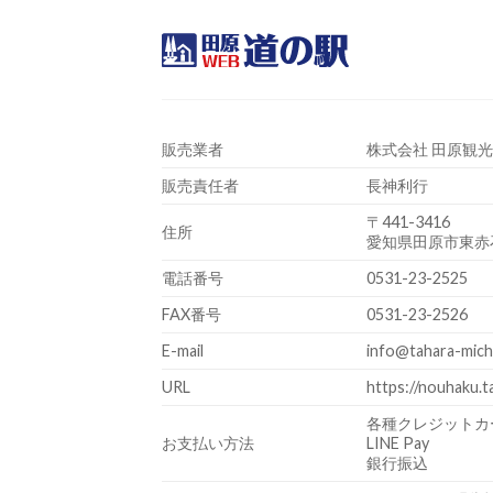
Skip
to
content
販売業者
株式会社 田原観
販売責任者
長神利行
〒441-3416
住所
愛知県田原市東赤石
電話番号
0531-23-2525
FAX番号
0531-23-2526
E-mail
info@tahara-mich
URL
https://nouhaku.t
各種クレジットカ
お支払い方法
LINE Pay
銀行振込