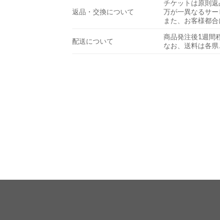
チケットは原則返
返品・交換について
万が一異なるサー
また、お客様都合
商品発注後1週間
配送について
なお、送料は各県